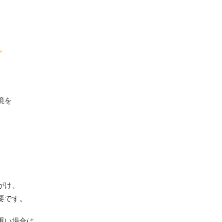
境を
がけ、
要です。
重い場合は、