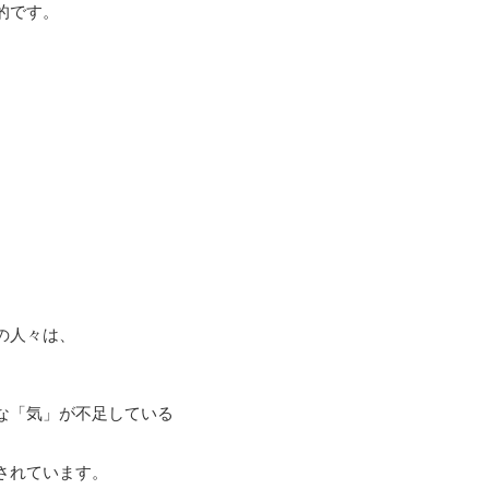
的です。
の人々は、
な「気」が不足している
されています。