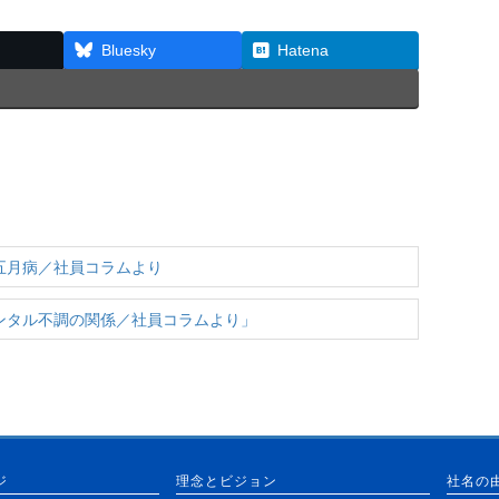
Bluesky
Hatena
五月病／社員コラムより
ンタル不調の関係／社員コラムより」
ジ
理念とビジョン
社名の